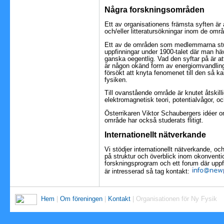
Några forskningsområden
Ett av organisationens främsta syften är
och/eller litteratursökningar inom de o
Ett av de områden som medlemmarna studer
uppfinningar under 1900-talet där man hävd
ganska oegentlig. Vad den syftar på är at
är någon okänd form av energiomvandling 
försökt att knyta fenomenet till den så k
fysiken.
Till ovanstående område är knutet åtskill
elektromagnetisk teori, potentialvågor, oc
Österrikaren Viktor Schaubergers idéer om
område har också studerats flitigt.
Internationellt nätverkande
Vi stödjer internationellt nätverkande, 
på struktur och överblick inom okonvention
forskningsprogram och ett forum där uppf
är intresserad så tag kontakt:
Hem
|
Om föreningen
|
Kontakt
| Organisationen för Ny Fysik