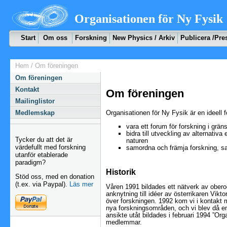
Organisationen för Ny Fysik
Start
Om oss
Forskning
New Physics / Arkiv
Publicera /Pre
Hem
/ Om föreningen
Om föreningen
Kontakt
Om föreningen
Mailinglistor
Organisationen för Ny Fysik är en ideell f
Medlemskap
vara ett forum för forskning i grä
bidra till utveckling av alternat
Tycker du att det är
naturen
värdefullt med forskning
samordna och främja forskning, 
utanför etablerade
paradigm?
Historik
Stöd oss, med en donation
(t.ex. via Paypal).
Läs mer
Våren 1991 bildades ett nätverk av ober
anknytning till idéer av österrikaren Vikt
över forskningen. 1992 kom vi i kontakt 
nya forskningsområden, och vi blev då en 
ansikte utåt bildades i februari 1994 ”Or
medlemmar.